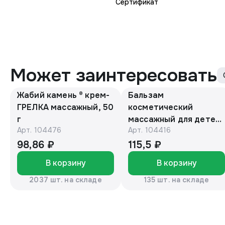
Сертификат
Может заинтересовать
Жабий камень ® крем-
Бальзам
ГРЕЛКА массажный, 50
косметический
г
массажный для детей
Арт.
104476
Арт.
104416
с барсучьим жиром
50г. «Эколон»®
98,86 ₽
115,5 ₽
В корзину
В корзину
2037 шт. на складе
135 шт. на складе