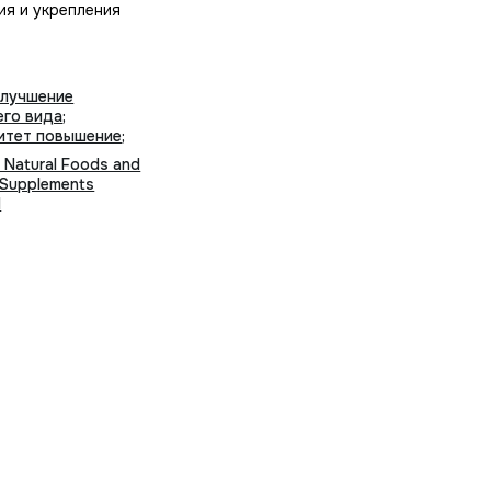
ия и укрепления
улучшение
его вида
;
итет повышение
;
 Natural Foods and
 Supplements
d