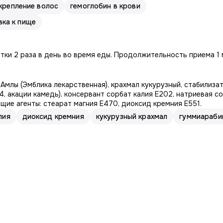
крепление волос
гемоглобин в крови
вка к пище
тки 2 раза в день во время еды. Продолжительность приема 1
млы (Эмблика лекарственная), крахмал кукурузный, стабилиза
4, акации камедь), консервант сорбат калия E202, натриевая с
щие агенты: стеарат магния Е470, диоксид кремния E551.
лия
диоксид кремния
кукурузный крахмал
гуммиараби