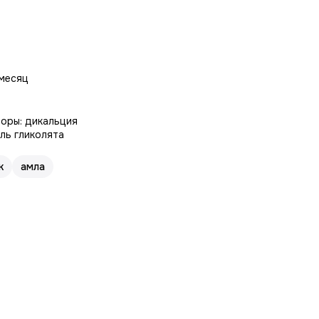
 месяц
торы: дикальция
оль гликолята
к
амла