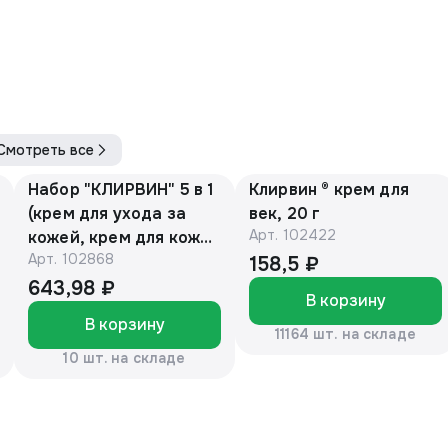
Смотреть все
Набор "КЛИРВИН" 5 в 1
Клирвин ® крем для
(крем для ухода за
век, 20 г
Арт.
102422
кожей, крем для кожи
Арт.
102868
век, крем для рук,
158,5 ₽
крем отбеливающий
643,98 ₽
В корзину
для лица, лосьон для
В корзину
кожи)
11164 шт. на складе
10 шт. на складе