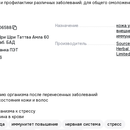
 и профилактики различных заболеваний, для общего омоложен
Назначение
кожа 
06588
внешн
иммун
ри Шри Таттва Амла 60
аб. БАД
Производитель
Source
Herbal
анка ПЭТ
Limite
6
ию организма после перенесенных заболеваний
остояния кожи и волос
анизма к стрессу
ина в крови
да
иммунитет повышение
нервная система
стресс