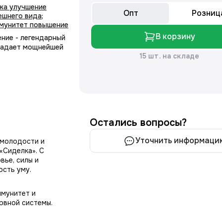
жа улучшение
Опт
Розниц
ешнего вида
;
мунитет повышение
В корзину
ние - легендарный
бладает мощнейшей
15 шт. на складе
Остались вопросы?
Уточнить информаци
 молодости и
«Сиделка». С
вье, силы и
ость уму.
ммунитет и
рвной системы.