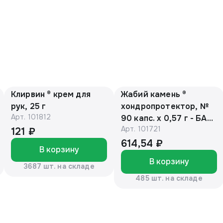
Клирвин ® крем для
Жабий камень ®
рук, 25 г
хондропротектор, №
Арт.
101812
90 капс. х 0,57 г - БАД,
Арт.
101721
банка (ЕАС)
121 ₽
614,54 ₽
В корзину
В корзину
3687 шт. на складе
485 шт. на складе