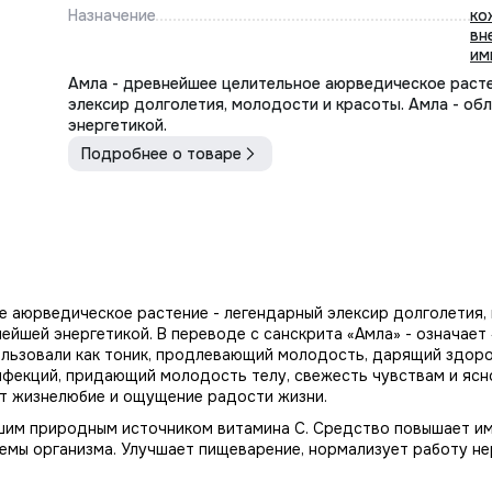
Назначение
ко
вн
им
Амла - древнейшее целительное аюрведическое расте
элексир долголетия, молодости и красоты. Амла - о
энергетикой.
Подробнее о товаре
е аюрведическое растение - легендарный элексир долголетия,
ейшей энергетикой. В переводе с санскрита «Амла» - означает 
льзовали как тоник, продлевающий молодость, дарящий здоро
фекций, придающий молодость телу, свежесть чувствам и ясн
т жизнелюбие и ощущение радости жизни.
шим природным источником витамина С. Средство повышает и
темы организма. Улучшает пищеварение, нормализует работу не