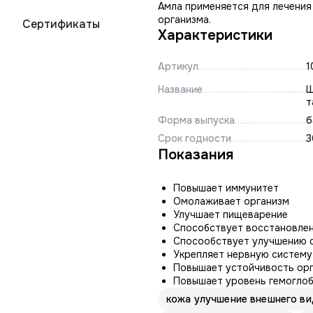
Амла применяется для лечения
организма.
Сертификаты
Характеристики
Артикул
1
Название
Ш
т
Форма выпуска
б
Срок годности
3
Показания
Повышает иммунитет
Омолаживает организм
Улучшает пищеварение
Способствует восстановлен
Спосообствует улучшению с
Укрепляет нервную систему
Повышает устойчивость орг
Повышает уровень гемоглоб
кожа улучшение внешнего ви