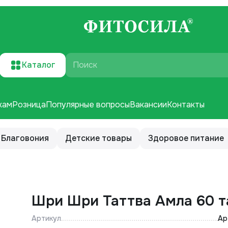
Каталог
Поиск
кам
Розница
Популярные вопросы
Вакансии
Контакты
Благовония
Детские товары
Здоровое питание
Шри Шри Таттва Амла 60 т
Артикул
Ар