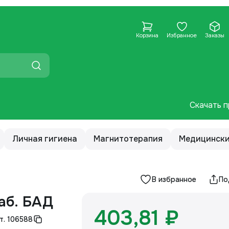
Корзина
Избранное
Заказы
Скачать п
Личная гигиена
Магнитотерапия
Медицински
В избранное
По
аб. БАД
403,81 ₽
т.
106588