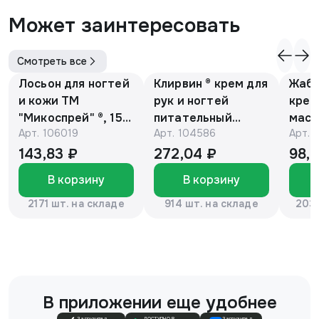
Может заинтересовать
Смотреть все
Лосьон для ногтей
Клирвин ® крем для
Жаби
и кожи ТМ
рук и ногтей
крем
"Микоспрей" ®, 15
питательный
масс
Арт.
106019
Арт.
104586
Арт.
мл
против
гиперпигментации
143,83 ₽
272,04 ₽
98,
для осветления
В корзину
В корзину
кожи 75 г
2171 шт. на складе
914 шт. на складе
2037
В приложении еще удобнее
Загрузите в
ДОСТУПНО В
Загрузите в