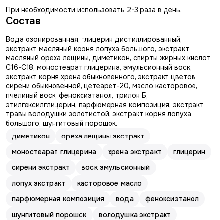
При необходимости использовать 2-3 раза в день.
Состав
Вода озонированная, глицерин дистиллированный,
экстракт масляный корня лопуха большого, экстракт
масляный ореха лещины, диметикон, спирты жирных кислот
С16-С18, моностеарат глицерина, эмульсионный воск,
экстракт корня хрена обыкновенного, экстракт цветов
сирени обыкновенной, цетеарет-20, масло касторовое,
пчелиный воск, феноксиэтанол, трилон Б,
этилгексилглицерин, парфюмерная композиция, экстракт
травы володушки золотистой, экстракт корня лопуха
большого, шунгитовый порошок.
диметикон
ореха лещины экстракт
моностеарат глицерина
хрена экстракт
глицерин
сирени экстракт
воск эмульсионный
лопух экстракт
касторовое масло
парфюмерная композиция
вода
феноксиэтанол
шунгитовый порошок
володушка экстракт