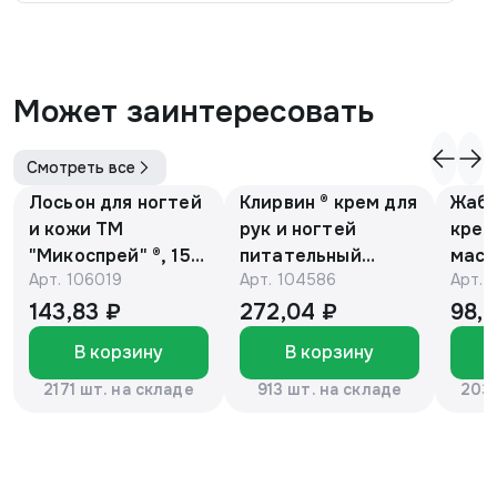
Может заинтересовать
Смотреть все
Лосьон для ногтей
Клирвин ® крем для
Жаби
и кожи ТМ
рук и ногтей
крем
"Микоспрей" ®, 15
питательный
масс
Арт.
106019
Арт.
104586
Арт.
мл
против
гиперпигментации
143,83 ₽
272,04 ₽
98,
для осветления
В корзину
В корзину
кожи 75 г
2171 шт. на складе
913 шт. на складе
2037