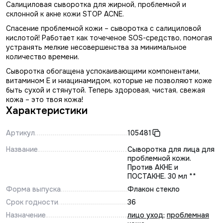
Салициловая сыворотка для жирной, проблемной и
склонной к акне кожи STOP AСNE.
Спасение проблемной кожи – сыворотка с салициловой
кислотой! Работает как точеченое SOS-средство, помогая
устранять мелкие несовершенства за минимальное
количество времени.
Сыворотка обогащена успокаивающими компонентами,
витамином Е и ниацинамидом, которые не позволяют коже
быть сухой и стянутой. Теперь здоровая, чистая, свежая
кожа – это твоя кожа!
Характеристики
Артикул
105481
Название
Сыворотка для лица для
проблемной кожи.
Против АКНЕ и
ПОСТАКНЕ. 30 мл **
Форма выпуска
Флакон стекло
Срок годности
36
Назначение
лицо уход
;
проблемная