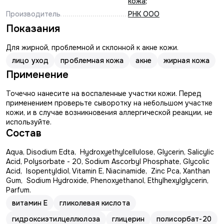
кожа
;
Производитель
РНК ООО
Показания
Для жирной, проблемной и склонной к акне кожи.
лицо уход
проблемная кожа
акне
жирная кожа
Применение
Точечно нанесите на воспаленные участки кожи. Перед
применением проверьте сыворотку на небольшом участке
кожи, и в случае возникновения аллергической реакции, не
используйте.
Состав
Aqua, Disodium Edta, Hydroxyethylcellulose, Glycerin, Salicylic
Acid, Polysorbate - 20, Sodium Ascorbyl Phosphate, Glycolic
Acid, Isopentyldiol, Vitamin E, Niacinamide, Zinc Pca, Xanthan
Gum, Sodium Hydroxide, Phenoxyethanol, Ethylhexylglycerin,
Parfum.
витамин E
гликолевая кислота
гидроксиэтилцеллюлоза
глицерин
полисорбат-20