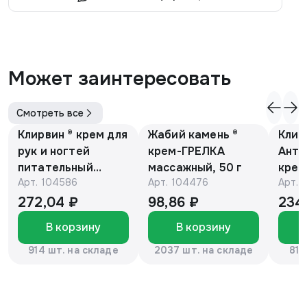
Может заинтересовать
Смотреть все
Клирвин ® крем для
Жабий камень ®
Клир
рук и ногтей
крем-ГРЕЛКА
Анти
питательный
массажный, 50 г
крем
Арт.
104586
Арт.
104476
Арт.
против
Е и 
гиперпигментации
мака
272,04 ₽
98,86 ₽
234
для осветления
В корзину
В корзину
кожи 75 г
914 шт. на складе
2037 шт. на складе
816