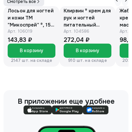
Смотреть все
Лосьон для ногтей
Клирвин ® крем для
Жаби
и кожи ТМ
рук и ногтей
крем
"Микоспрей" ®, 15
питательный
масс
Арт.
106019
Арт.
104586
Арт.
мл
против
гиперпигментации
143,83 ₽
272,04 ₽
98,
для осветления
В корзину
В корзину
кожи 75 г
2147 шт. на складе
910 шт. на складе
2037
В приложении еще удобнее
Загрузите в
ДОСТУПНО В
Загрузите в
App Store
Google Play
RuStore