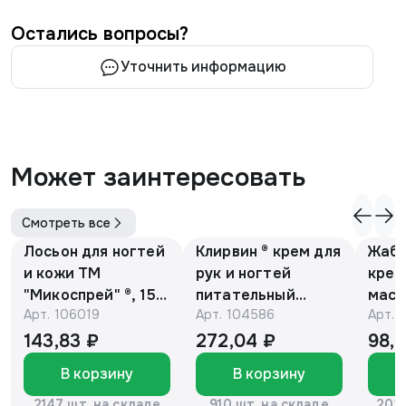
Остались вопросы?
Уточнить информацию
Может заинтересовать
Смотреть все
Лосьон для ногтей
Клирвин ® крем для
Жаби
и кожи ТМ
рук и ногтей
крем
"Микоспрей" ®, 15
питательный
масс
Арт.
106019
Арт.
104586
Арт.
мл
против
гиперпигментации
143,83 ₽
272,04 ₽
98,
для осветления
В корзину
В корзину
кожи 75 г
2147 шт. на складе
910 шт. на складе
2037