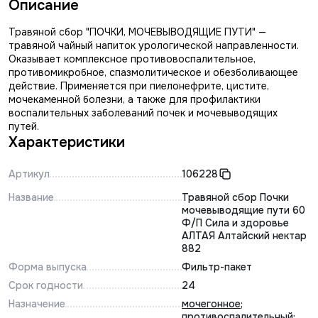
Описание
Травяной сбор "ПОЧКИ, МОЧЕВЫВОДЯЩИЕ ПУТИ" —
травяной чайный напиток урологической направленности.
Оказывает комплексное противовоспалительное,
противомикробное, спазмолитическое и обезболивающее
действие. Применяется при пиелонефрите, цистите,
мочекаменной болезни, а также для профилактики
воспалительных заболеваний почек и мочевыводящих
путей.
Характеристики
Артикул
106228
Название
Травяной сбор Почки
мочевыводящие пути 60
Ф/П Сила и здоровье
АЛТАЯ Алтайский нектар
882
Форма выпуска
Фильтр-пакет
Срок годности
24
Назначение
мочегонное
;
противоспалительный
;