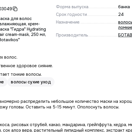
Форма выпуска
банка
03049
Срок годности
24
аска для волос
Назначение
волос
влажняющая, крем-
ломки
аска "Гидра" Hydrating
air cream-mask, 250 мл,
Производитель
БОТА
Botavikos"
х волос.
твенное здоровое сияние.
тает тонкие волосы.
ие
волосы сухие уход
авномерно распределить небольшое количество маски на хоро
кожу головы. Оставить на 5-15 минут. Ополоснуть волосы.
оса, рисовых отрубей, какао, мандарина, грейпфрута, кедра, м
, сок алоэ вера, растительный липидный комплекс, экстракт кр