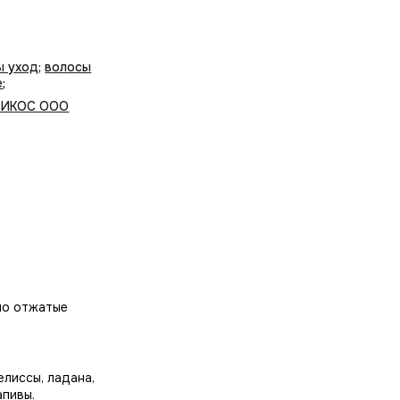
ы уход
;
волосы
е
;
ВИКОС ООО
шо отжатые
елиссы, ладана,
апивы.