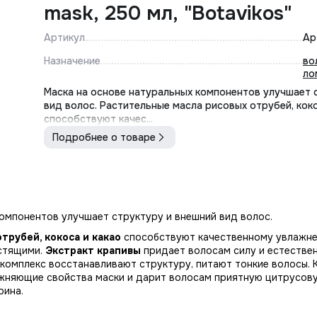
mask, 250 мл, "Botavikos"
Артикул
Ар
Назначение
во
ло
Маска на основе натуральных компонентов улучшает 
вид волос. Растительные масла рисовых отрубей, коко
способствуют качес...
Подробнее о товаре
компонентов улучшает структуру и внешний вид волос.
трубей, кокоса и какао
способствуют качественному увлажне
естящими.
Экстракт крапивы
придает волосам силу и естестве
 комплекс восстанавливают структуру, питают тонкие волосы.
жняющие свойства маски и дарит волосам приятную цитрусов
рина.