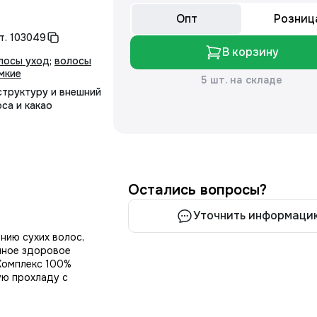
Опт
Розниц
т.
103049
В корзину
лосы уход
;
волосы
мкие
5 шт. на складе
структуру и внешний
са и какао
Остались вопросы?
Уточнить информаци
нию сухих волос,
нное здоровое
 Комплекс 100%
ую прохладу с