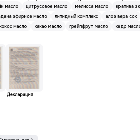
йн масло
цитрусовое масло
мелисса масло
крапива э
адана эфирное масло
липидный комплекс
алоэ вера сок
кокос масло
какао масло
грейпфрут масло
кедр масл
Декларация