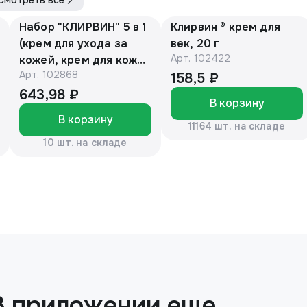
Смотреть все
Набор "КЛИРВИН" 5 в 1
Клирвин ® крем для
(крем для ухода за
век, 20 г
Арт.
102422
кожей, крем для кожи
Арт.
102868
век, крем для рук,
158,5 ₽
крем отбеливающий
643,98 ₽
В корзину
для лица, лосьон для
В корзину
кожи)
11164 шт. на складе
10 шт. на складе
В приложении еще