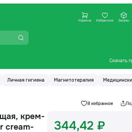
Корзина
Избранное
Заказы
Скачать п
Личная гигиена
Магнитотерапия
Медицински
В избранное
По
щая, крем-
344,42 ₽
ir cream-