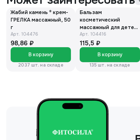
Может заинтересовать
Жабий камень ® крем-
Бальзам
ГРЕЛКА массажный, 50
косметический
г
массажный для детей
Арт.
104476
Арт.
104416
с барсучьим жиром
50г. «Эколон»®
98,86 ₽
115,5 ₽
В корзину
В корзину
2037 шт. на складе
135 шт. на складе