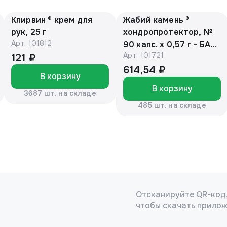
Клирвин ® крем для
Жабий камень ®
рук, 25 г
хондропротектор, №
Арт.
101812
90 капс. х 0,57 г - БАД,
Арт.
101721
банка (ЕАС)
121 ₽
614,54 ₽
В корзину
В корзину
3687 шт. на складе
485 шт. на складе
Отсканируйте QR-код
чтобы скачать прило