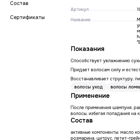
Состав
Артикул
1
Сертификаты
Название
М
у
м
h
"
Показания
Способствует увлажнению сухи
Придает волосам силу и естес
Восстанавливает структуру, пи
волосы уход
волосы ломк
Применение
После применения шампуня, р
волосы, избегая попадания на 
Состав
активные компоненты: масло кок
розмарина, цитрус, петит-грейн