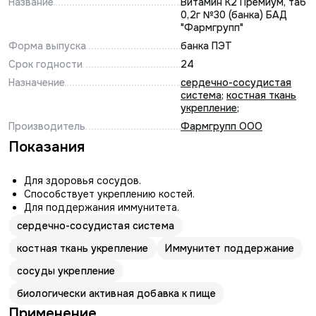
Название
Витамин К2 Премиум, таб
0,2г №30 (банка) БАД
"Фармгрупп"
Форма выпуска
банка ПЭТ
Срок годности
24
Назначение
сердечно-сосудистая
система
;
костная ткань
укрепление
;
Производитель
Фармгрупп ООО
Показания
Для здоровья сосудов.
Способствует укреплению костей.
Для поддержания иммунитета.
сердечно-сосудистая система
костная ткань укрепление
Иммунитет поддержание
сосуды укрепление
биологически активная добавка к пище
Применение