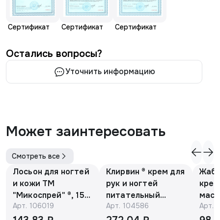
Сертификат
Сертификат
Сертификат
Остались вопросы?
Уточнить информацию
Может заинтересовать
Смотреть все
Лосьон для ногтей
Клирвин ® крем для
Жаби
и кожи ТМ
рук и ногтей
крем
"Микоспрей" ®, 15
питательный
масс
Арт.
106019
Арт.
104586
Арт.
мл
против
гиперпигментации