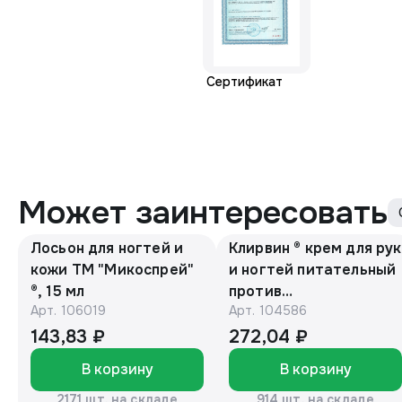
Сертификат
Может заинтересовать
Лосьон для ногтей и
Клирвин ® крем для рук
кожи ТМ "Микоспрей"
и ногтей питательный
®, 15 мл
против
Арт.
106019
Арт.
104586
гиперпигментации для
осветления кожи 75 г
143,83 ₽
272,04 ₽
В корзину
В корзину
2171 шт. на складе
914 шт. на складе