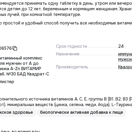
мендуется принимать одну таблетку в день, утром или вечеро
тся детям до 12 лет, беременным и кормящим женщинам. Хранит
ых лучей, при комнатной температуре.
то простой и удобный способ получить все необходимые витами
Срок годности
24
06576
Назначение
иммун
итаминный комплекс
мужск
ля мужчин от А до
Производитель
Квадр
инка A-Zn ВИТАМИР
аб. №30 БАД Квадрат-С
листер
ительного источника витаминов А, С, Е, группы В (В1, В2, В3 (РР
), минеральных веществ (цинка, селена, меди, йода), L-Таурина
жское здоровье
биологически активная добавка к пище
 день во время еды.