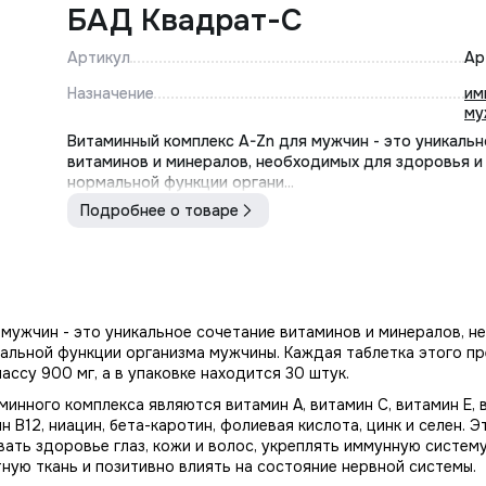
БАД Квадрат-С
Артикул
Ар
Назначение
им
му
Витаминный комплекс A-Zn для мужчин - это уникальн
витаминов и минералов, необходимых для здоровья 
нормальной функции органи...
Подробнее о товаре
 мужчин - это уникальное сочетание витаминов и минералов, н
льной функции организма мужчины. Каждая таблетка этого пр
ассу 900 мг, а в упаковке находится 30 штук.
нного комплекса являются витамин А, витамин С, витамин Е, в
н В12, ниацин, бета-каротин, фолиевая кислота, цинк и селен. Э
ть здоровье глаз, кожи и волос, укреплять иммунную систему
ную ткань и позитивно влиять на состояние нервной системы.