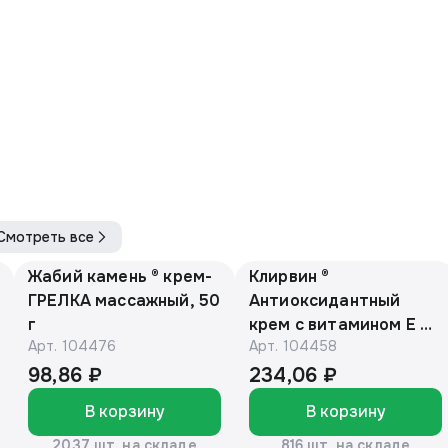
Смотреть все
Жабий камень ® крем-
Клирвин ®
ГРЕЛКА массажный, 50
Антиоксидантный
г
крем с витамином Е и
Арт.
104476
Арт.
104458
маслом макадамии
150г
98,86 ₽
234,06 ₽
В корзину
В корзину
2037 шт. на складе
816 шт. на складе