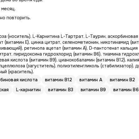
 месяц.
но повторить.
а (носитель), L-Карнитина L-Тартрат, L-Таурин, аскорбиновая
 (витамин Е), цинка цитрат, селенометионин, никотинамид (вит
живающий), ретинола ацетат (витамин А), D-пантотенат кальция
итрат, пиридоксина гидрохлорид (витамин В6), тиамина гидрохл
евая кислота (витамин В9), цианокобаламин (витамин В12), кали
целлюлоза (загуститель), полиэтиленгликоль (стабилизатор), 
ный (краситель).
биновая кислота
витамин В12
витамин А
витамин В2
ская
L-карнитин
витамин В3
витамин В9
витамин В6