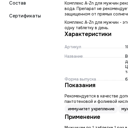
Состав
Комплекс A-Zn для мужчин реко
вода. Препарат не рекомендуе
защищенном от прямых солнечн
Сертификаты
Комплекс A-Zn для мужчин - э
одну таблетку в день.
Характеристики
Артикул
1
Название
В
д
Ц
т
Форма выпуска
б
Показания
Рекомендуется в качестве дополн
пантотеновой и фолиевой кислот
иммунитет укрепление
му
Применение
Мужчинам по 1 таблетке 1 раз в