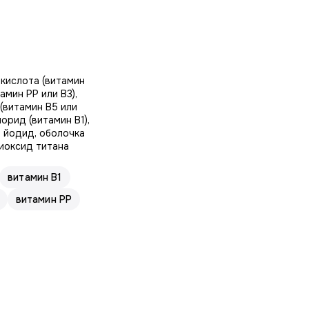
 кислота (витамин
амин РР или В3),
 (витамин В5 или
орид (витамин В1),
я йодид, оболочка
диоксид титана
витамин В1
витамин PP