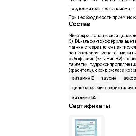
Продолжительность приема - 1
При необходимости прием мож
Состав
Микрокристаллическая целлюлоз
С), DL-альфа-токоферолa ацетат
магния стеарат (агент антисле
пантотеновая кислота), меди ц
рибофлавин (витамин В2), фоли
таблетки: гидроксипропилметил
(краситель), оксид железа крас
витамин E
таурин
аскор
целлюлоза микрокристаличе
витамин В5
Сертификаты