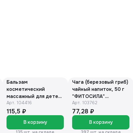
Бальзам
Чага (березовый гриб)
косметический
чайный напиток, 50 г
массажный для детей
"ФИТОСИЛА"
Арт.
104416
Арт.
103762
с барсучьим жиром
(коробочка)
50г. «Эколон»®
115,5 ₽
77,28 ₽
В корзину
В корзину
135 шт. на складе
397 шт. на складе