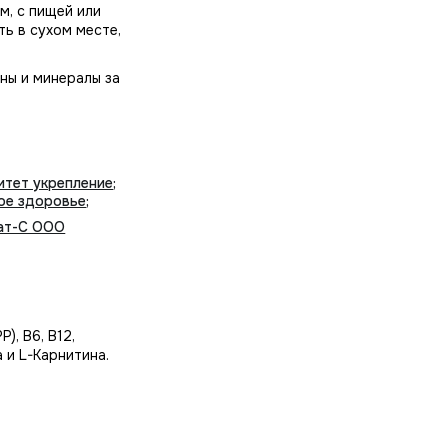
м, с пищей или
ь в сухом месте,
ны и минералы за
итет укрепление
;
ое здоровье
;
ат-С ООО
), В6, В12,
 и L-Карнитина.