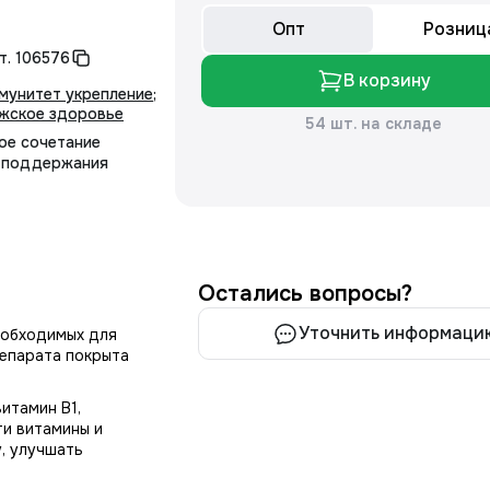
Опт
Розниц
т.
106576
В корзину
мунитет укрепление
;
жское здоровье
54 шт. на складе
ое сочетание
и поддержания
Остались вопросы?
Уточнить информаци
еобходимых для
епарата покрыта
итамин В1,
ти витамины и
, улучшать