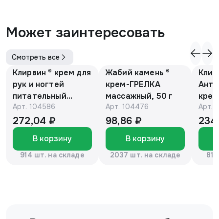
Может заинтересовать
Смотреть все
Клирвин ® крем для
Жабий камень ®
Клир
рук и ногтей
крем-ГРЕЛКА
Анти
питательный
массажный, 50 г
крем
Арт.
104586
Арт.
104476
Арт.
против
Е и 
гиперпигментации
мака
272,04 ₽
98,86 ₽
234
для осветления
В корзину
В корзину
кожи 75 г
914 шт. на складе
2037 шт. на складе
816