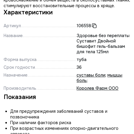
кровоснабжение и обмен веществ в околосуставных тканях,
стимулируют восстановительные процессы в хряще.
Характеристики
Артикул
106558
Название
Здоровье без переплаты
Суставит Двойной
бишофит гель-бальзам
для тела 125мл
Форма выпуска
туба
Срок годности
36
Назначение
суставы боли
;
мышцы
боль
;
Производитель
Королев Фарм ООО
Показания
Для предупреждения заболеваний суставов и
позвоночника
При наличии факторов риска
При возрастных изменениях опорно-двигательного