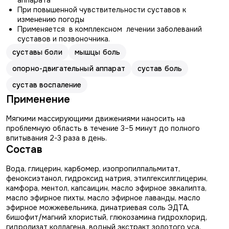
аппарата
При повышенной чувствительности суставов к
изменению погоды
Применяется в комплексном лечении заболеваний
суставов и позвоночника.
суставы боли
мышцы боль
опорно-двигательный аппарат
сустав боль
сустав воспаление
Применение
Мягкими массирующими движениями наносить на
проблемную область в течение 3–5 минут до полного
впитывания 2-3 раза в день.
Состав
Вода, глицерин, карбомер, изопропилпальмитат,
феноксиэтанол, гидроксид натрия, этилгексилглицерин,
камфора, ментол, капсаицин, масло эфирное эвкалипта,
масло эфирное пихты, масло эфирное лаванды, масло
эфирное можжевельника, динатриевая соль ЭДТА,
бишофит/магний хлористый, глюкозамина гидрохлорид,
гидролизат коллагена, водный экстракт золотого уса,