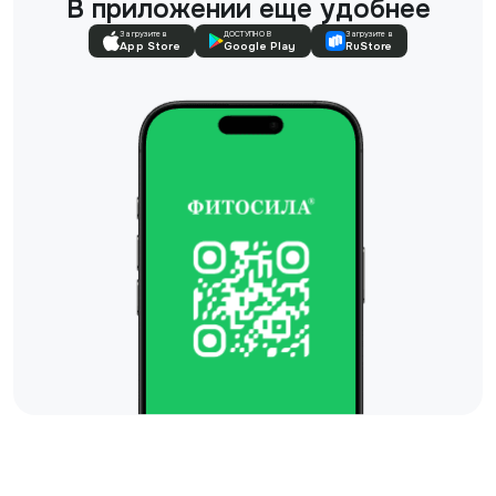
В приложении еще удобнее
Загрузите в
ДОСТУПНО В
Загрузите в
App Store
Google Play
RuStore