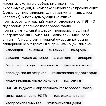
масляные экстракты сабельника, окопника,
биостимулирующий комплекс микрокапсул проникающих
(вода, лецитин, глицерин, цетилпальмитат, гидролизат
коллагена), биостимулирующий комплекс
противовоспалительный (масло подсолнечное, ПЭГ-40
гидрогенизированное касторовое масло,
пропиленгликолевый экстракт прополиса, масляный
экстракт ромашки, витамин Е, аллантоин, бисаболол,
витамин А, масло семян черной смородины), водно-
глицериновые экстракты люцерны, эхиноцеи, лимонен.
капсаицин
лимонен
витамин E
камфора
эвкалипт масло эфирное
аллантоин
глицерин
бишофит
вода
витамин А
феноксиэтанол
лаванда масло эфирное
глюкозамина гидрохлорид
можжевельник масло эфирное
экстракты
ПЭГ-40 гидрогенизированного касторового масла
динатриевая соль ЭДТА
гидроксид натрия
изопропилпальмитат
этилгексилглицерин