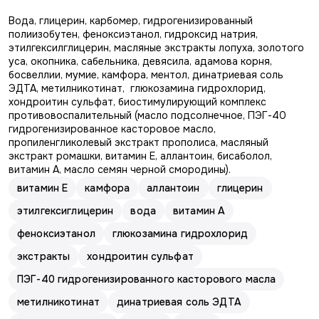
Вода, глицерин, карбомер, гидрогенизированный
полиизобутен, феноксиэтанол, гидроксид натрия,
этилгексилглицерин, масляные экстракты лопуха, золотого
уса, окопника, сабельника, девясила, адамова корня,
босвеллии, мумие, камфора, ментол, динатриевая соль
ЭДТА, метилникотинат, глюкозамина гидрохлорид,
хондроитин сульфат, биостимулирующий комплекс
противовоспалительный (масло подсолнечное, ПЭГ-40
гидрогенизированное касторовое масло,
пропиленгликолевый экстракт прополиса, масляный
экстракт ромашки, витамин Е, аллантоин, бисаболол,
витамин А, масло семян черной смородины).
витамин E
камфора
аллантоин
глицерин
этилгексиглицерин
вода
витамин А
феноксиэтанол
глюкозамина гидрохлорид
экстракты
хондроитин сульфат
ПЭГ-40 гидрогенизированного касторового масла
метилникотинат
динатриевая соль ЭДТА