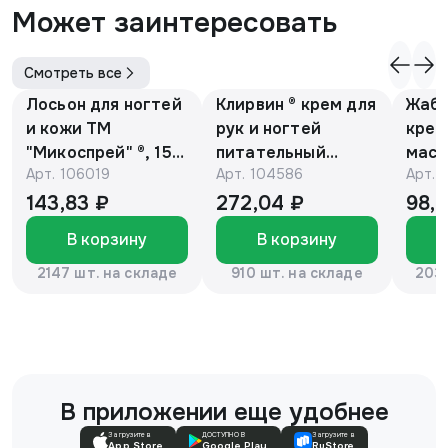
Может заинтересовать
Смотреть все
Лосьон для ногтей
Клирвин ® крем для
Жаби
и кожи ТМ
рук и ногтей
крем
"Микоспрей" ®, 15
питательный
масс
Арт.
106019
Арт.
104586
Арт.
мл
против
гиперпигментации
143,83 ₽
272,04 ₽
98,
для осветления
В корзину
В корзину
кожи 75 г
2147 шт. на складе
910 шт. на складе
2037
В приложении еще удобнее
Загрузите в
ДОСТУПНО В
Загрузите в
App Store
Google Play
RuStore