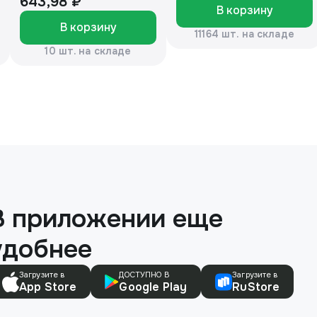
643,98 ₽
В корзину
для лица, лосьон для
В корзину
кожи)
11164 шт. на складе
10 шт. на складе
В приложении еще
удобнее
Загрузите в
ДОСТУПНО В
Загрузите в
App Store
Google Play
RuStore