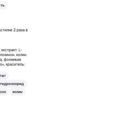
сть
стилке 2 раза в
экстракт, L-
лохинон, холин,
ид, фолиевая
о», краситель:
тат
 гидрохлорид
рол
холин