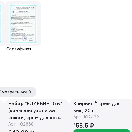
Сертификат
Смотреть все
Набор "КЛИРВИН" 5 в 1
Клирвин ® крем для
(крем для ухода за
век, 20 г
Арт.
102422
кожей, крем для кожи
Арт.
102868
век, крем для рук,
158,5 ₽
крем отбеливающий