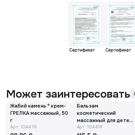
Сертификат
Сертификат
Может заинтересовать
Жабий камень ® крем-
Бальзам
ГРЕЛКА массажный, 50
косметический
г
массажный для детей
Арт.
104476
Арт.
104416
с барсучьим жиром
50г. «Эколон»®