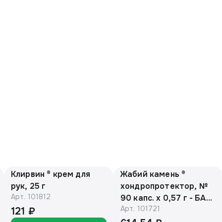
Клирвин ® крем для
Жабий камень ®
рук, 25 г
хондропротектор, №
Арт.
101812
90 капс. х 0,57 г - БАД,
Арт.
101721
банка (ЕАС)
121 ₽