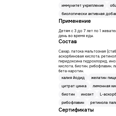
иммунитет укрепление
об
биологически активная доба
Применение
Детям с 3 до 7 лет по 1 жевате
день во время еды.
Состав
Сахар, патока мальтозная (ста
аскорбиновая кислота, ретинол
пиридоксина гидрохлорид, иноз
кислота, биотин, рибофлавин, 
бета-каротин.
калия йодид
желатин пищ
цитрат цинка
лимонная ки
биотин
инозит
L-аскор
рибофлавин
ретинола пал
Сертификаты