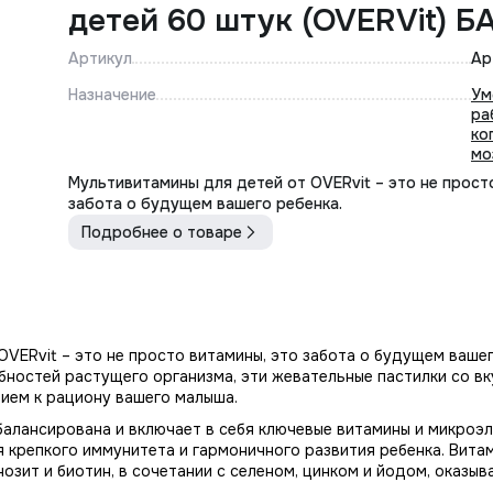
детей 60 штук (OVERVit) Б
Артикул
Ар
Назначение
Ум
ра
ко
мо
Мультивитамины для детей от OVERvit – это не прост
забота о будущем вашего ребенка.
Подробнее о товаре
VERvit – это не просто витамины, это забота о будущем вашег
бностей растущего организма, эти жевательные пастилки со вк
ием к рациону вашего малыша.
алансирована и включает в себя ключевые витамины и микроэл
репкого иммунитета и гармоничного развития ребенка. Витамины
, инозит и биотин, в сочетании с селеном, цинком и йодом, оказ