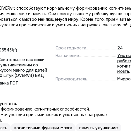
 OVERvit способствуют нормальному формированию когнитивны
ия, мышление и память. Они помогут вашему ребенку лучше спр
роваться к быстро меняющемуся миру. Кроме того, прием вита
увствия при физических и умственных нагрузках, оказывая о
Срок годности
24
06545
Назначение
Умств
евательные пастилки
работ
ультивитамины со
когни
кусом манго для детей
мозга
;
0 штук (OVERVit) БАД
Производитель
Мирро
анка ПЭТ
унитета.
 формированию когнитивных способностей.
мочувствия при физических и умственных нагрузках.
.
сть
когнитивные функции мозга
память улучшение