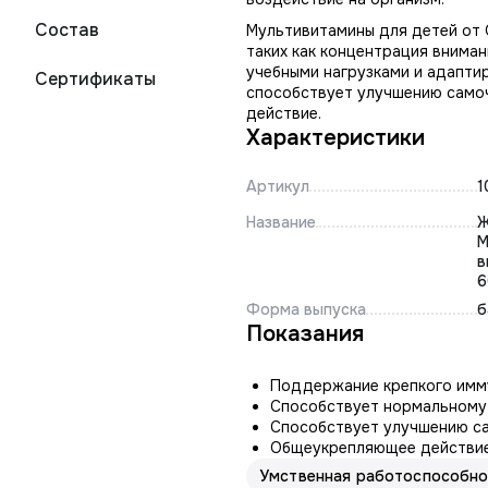
Состав
Мультивитамины для детей от
таких как концентрация вниман
учебными нагрузками и адапти
Сертификаты
способствует улучшению самоч
действие.
Характеристики
Артикул
1
Название
Ж
М
в
6
Форма выпуска
б
Показания
Поддержание крепкого имм
Способствует нормальному
Способствует улучшению са
Общеукрепляющее действие
Умственная работоспособно