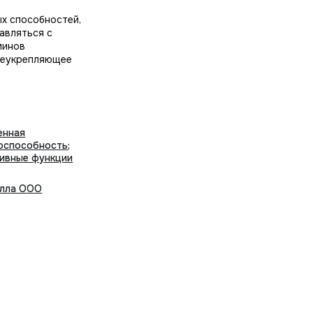
х способностей,
авляться с
минов
бщеукрепляющее
енная
оспособность
;
тивные функции
лла ООО