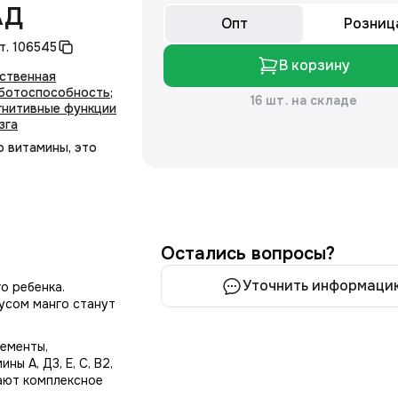
АД
Опт
Розниц
т.
106545
В корзину
ственная
ботоспособность
;
16 шт. на складе
гнитивные функции
зга
о витамины, это
Остались вопросы?
Уточнить информаци
о ребенка.
усом манго станут
ементы,
 А, Д3, Е, С, В2,
ывают комплексное