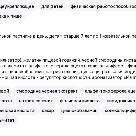
щеукрепляющее
для детей
физическая работоспособно
вка к пище
льной пастилке в день, детям старше 7 лет по 1 жевательной па
билизатор), желатин пищевой говяжий, черной смородины листа 
а пальмитат, альфа-токоферола ацетат, холекальциферол, фил
ит, цианокобаламин, натрия селенит, цинка цитрат, калия йод
лимонная кислота - регулятор кислотности, ароматизатор «Манг
евой
смородина черная экстракт
альфа-токоферола аце
слота
натрия селенит
фолиевая кислота
пиридоксина
биновая кислота
сахар
цианокобаламин
холекальцифе
ьмитат