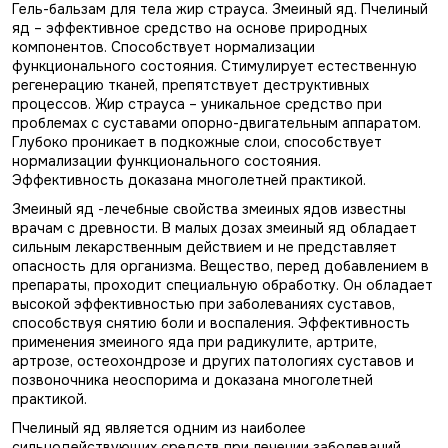
Гель-бальзам для тела жир страуса. Змеиный яд. Пчелиный
яд – эффективное средство на основе природных
компонентов. Способствует нормализации
функционального состояния. Стимулирует естественную
регенерацию тканей, препятствует деструктивных
процессов. Жир страуса – уникальное средство при
проблемах с суставами опорно-двигательным аппаратом.
Глубоко проникает в подкожные слои, способствует
нормализации функционального состояния.
Эффективность доказана многолетней практикой.
Змеиный яд -лечебные свойства змеиных ядов известны
врачам с древности. В малых дозах змеиный яд обладает
сильным лекарственным действием и не представляет
опасность для организма. Вещество, перед добавлением в
препараты, проходит специальную обработку. Он обладает
высокой эффективностью при заболеваниях суставов,
способствуя снятию боли и воспаления. Эффективность
применения змеиного яда при радикулите, артрите,
артрозе, остеохондрозе и других патологиях суставов и
позвоночника неоспорима и доказана многолетней
практикой.
Пчелиный яд является одним из наиболее
сильнодействующих средств при лечении заболеваний