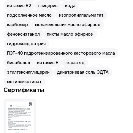
витамин В2
глицерин
вода
подсолнечное масло
изопропилпальмитат
карбомер
можжевельник масло эфирное
феноксиэтанол
пихты масло эфирное
гидроксид натрия
ПЭГ-40 гидрогенизированного касторового масла
бисаболол
витамин E
гюрза яд
этилгексилглицерин
динатриевая соль ЭДТА
метилникотинат
Сертификаты