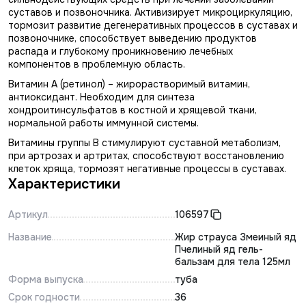
суставов и позвоночника. Активизирует микроциркуляцию,
тормозит развитие дегенеративных процессов в суставах и
позвоночнике, способствует выведению продуктов
распада и глубокому проникновению лечебных
компонентов в проблемную область.
Витамин А (ретинол) – жирорастворимый витамин,
антиоксидант. Необходим для синтеза
хондроитинсульфатов в костной и хрящевой ткани,
нормальной работы иммунной системы.
Витамины группы В стимулируют суставной метаболизм,
при артрозах и артритах, способствуют восстановлению
клеток хряща, тормозят негативные процессы в суставах.
Характеристики
Артикул
106597
Название
Жир страуса Змеиный яд
Пчелиный яд гель-
бальзам для тела 125мл
Форма выпуска
туба
Срок годности
36