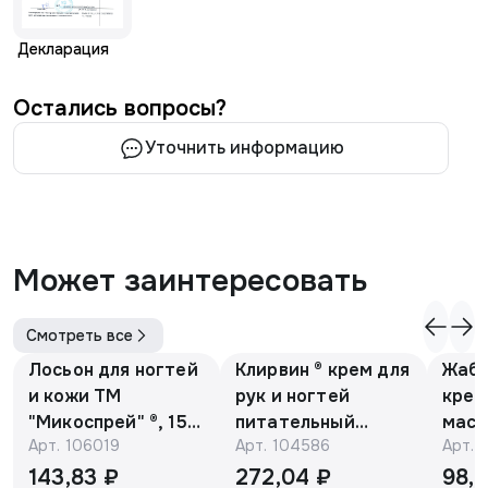
Декларация
Остались вопросы?
Уточнить информацию
Может заинтересовать
Смотреть все
Лосьон для ногтей
Клирвин ® крем для
Жаби
и кожи ТМ
рук и ногтей
крем
"Микоспрей" ®, 15
питательный
масс
Арт.
106019
Арт.
104586
Арт.
мл
против
гиперпигментации
143,83 ₽
272,04 ₽
98,