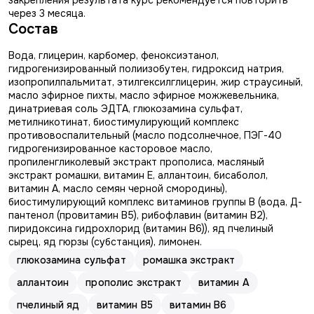
закрепления результата курс рекомендуется повторить
через 3 месяца.
Состав
Вода, глицерин, карбомер, феноксиэтанол,
гидрогенизированный полиизобутен, гидроксид натрия,
изопропилпальмитат, этилгексилглицерин, жир страусиный,
масло эфирное пихты, масло эфирное можжевельника,
динатриевая соль ЭДТА, глюкозамина сульфат,
метилникотинат, биостимулирующий комплекс
противовоспалительный (масло подсолнечное, ПЭГ-40
гидрогенизированное касторовое масло,
пропиленгликолевый экстракт прополиса, масляный
экстракт ромашки, витамин Е, аллантоин, бисаболол,
витамин А, масло семян черной смородины),
биостимулирующий комплекс витаминов группы В (вода, Д-
пантенол (провитамин В5), рибофлавин (витамин В2),
пиридоксина гидрохлорид (витамин В6)), яд пчелиный
сырец, яд гюрзы (субстанция), лимонен.
глюкозамина сульфат
ромашка экстракт
аллантоин
прополис экстракт
витамин А
пчелиный яд
витамин В5
витамин В6