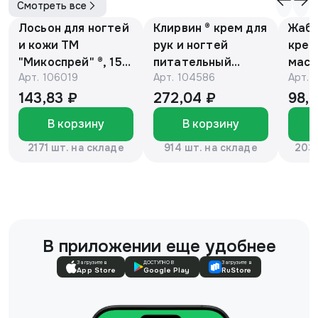
Смотреть все
Лосьон для ногтей
Клирвин ® крем для
Жаби
и кожи ТМ
рук и ногтей
крем
"Микоспрей" ®, 15
питательный
масс
Арт.
106019
Арт.
104586
Арт.
мл
против
гиперпигментации
143,83 ₽
272,04 ₽
98,
для осветления
В корзину
В корзину
кожи 75 г
2171 шт. на складе
914 шт. на складе
2037
В приложении еще удобнее
Загрузите в
ДОСТУПНО В
Загрузите в
App Store
Google Play
RuStore