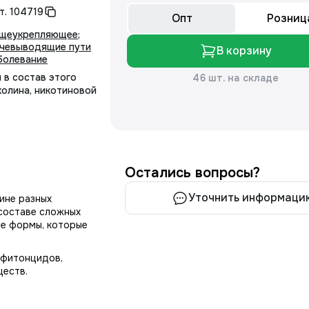
т.
104719
Опт
Розниц
щеукрепляющее
;
чевыводящие пути
В корзину
болевание
 в состав этого
46 шт. на складе
холина, никотиновой
Остались вопросы?
Уточнить информаци
ине разных
 составе сложных
ые формы, которые
 фитонцидов,
ществ.