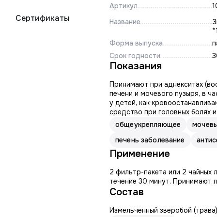
Артикул
1
Сертификаты
Название
Зве
*
Форма выпуска
п
Срок годности
3
Показания
Принимают при аднекситах (вос
печени и мочевого пузыря, в ч
у детей, как кровоостанавлив
средство при головных болях и
общеукрепляющее
мочевы
печень заболевание
антис
Применение
2 фильтр-пакета или 2 чайных 
течение 30 минут. Принимают п
Состав
Измельченный зверобой (трава)