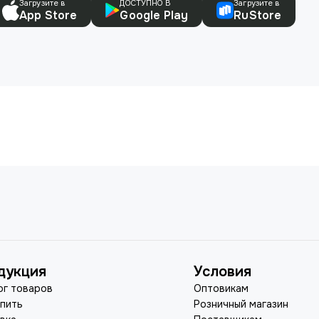
Загрузите в
ДОСТУПНО В
Загрузите в
App Store
Google Play
RuStore
дукция
Условия
ог товаров
Оптовикам
упить
Розничный магазин