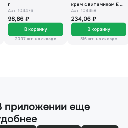
г
крем с витамином Е и
Арт.
104476
Арт.
104458
маслом макадамии
150г
98,86 ₽
234,06 ₽
В корзину
В корзину
2037 шт. на складе
816 шт. на складе
В приложении еще
удобнее