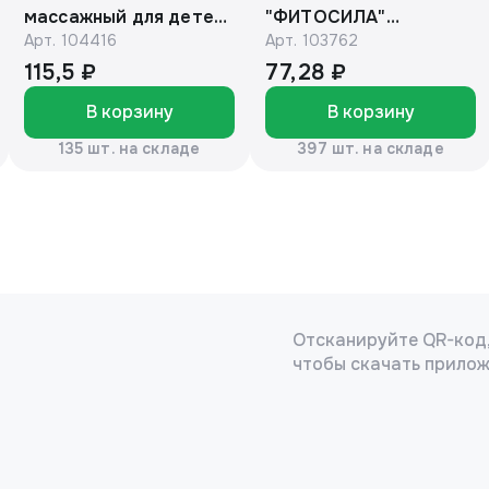
массажный для детей
"ФИТОСИЛА"
Арт.
104416
Арт.
103762
с барсучьим жиром
(коробочка)
50г. «Эколон»®
115,5 ₽
77,28 ₽
В корзину
В корзину
135 шт. на складе
397 шт. на складе
Отсканируйте QR-код
чтобы скачать прило