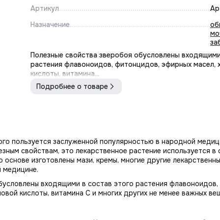
Артикул
Ар
Назначение
об
мо
за
Полезные свойства зверобоя обусловлены входящими
растения флавоноидов, фитонцидов, эфирных масел, 
кислоты, витамина...
Подробнее о товаре
го пользуется заслуженной популярностью в народной медиц
езным свойствам, это лекарственное растение используется в
о основе изготовлены мази, кремы, многие другие лекарственн
 медицине.
бусловлены входящими в состав этого растения флавоноидов,
новой кислоты, витамина С и многих других не менее важных ве