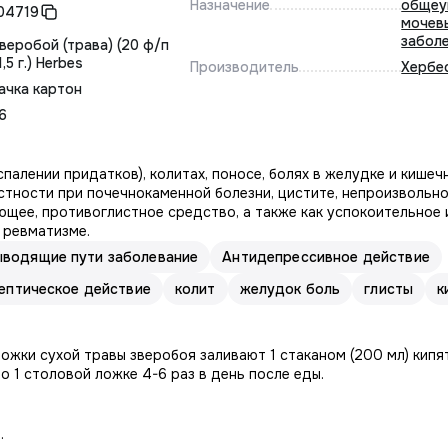
Назначение
общеу
04719
мочев
забол
робой (трава) (20 ф/п
1,5 г.) Herbes
Производитель
Хербе
ачка картон
6
палении придатков), колитах, поносе, болях в желудке и кишечн
астности при почечнокаменной болезни, цистите, непроизвольн
ающее, противоглистное средство, а также как успокоительное
 ревматизме.
водящие пути заболевание
Антидепрессивное действие
ептическое действие
колит
желудок боль
глисты
к
ложки сухой травы зверобоя заливают 1 стаканом (200 мл) кипя
о 1 столовой ложке 4-6 раз в день после еды.
.