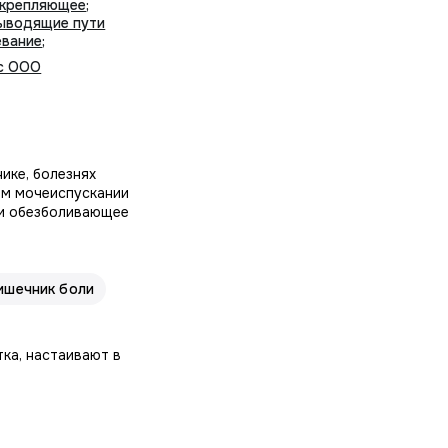
крепляющее
;
ыводящие пути
евание
;
с ООО
ике, болезнях
ом мочеиспускании
 и обезболивающее
ишечник боли
тка, настаивают в