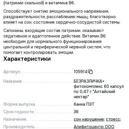
(патринии скальной) и витамина В6.
Способствует снятию эмоционального напряжения,
раздражительности; расслаблению мышц; благотворно
влияет на сон, состояние сердечно-сосудистой системы.
Сапонины, входящие состав патринии, оказывают
седативное и адаптогенное действие. Витамин B6
необходим для нормального функционирования
центральной и периферической нервной систем, что
помогает контролировать эмоции.
Характеристики
Артикул
105914
Название
БЕЗРАЗЛИЧКА+
фитокомплекс 60 капсул
по 0,47 г "Алтайский
нектар"
Форма выпуска
банка ПЭТ
Срок годности
36
Назначение
сон нарушение
;
стресс
;
Производитель
Апифитоцентр ООО