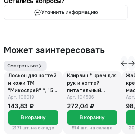
Остались вопросы?
Уточнить информацию
Может заинтересовать
Смотреть все
Лосьон для ногтей
Клирвин ® крем для
Жаби
и кожи ТМ
рук и ногтей
крем
"Микоспрей" ®, 15
питательный
масс
Арт.
106019
Арт.
104586
Арт.
мл
против
гиперпигментации
143,83 ₽
272,04 ₽
98,
для осветления
В корзину
В корзину
кожи 75 г
2171 шт. на складе
914 шт. на складе
2037