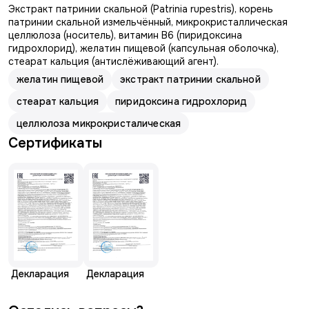
Экстракт патринии скальной (Patrinia rupestris), корень
патринии скальной измельчённый, микрокристаллическая
целлюлоза (носитель), витамин B6 (пиридоксина
гидрохлорид), желатин пищевой (капсульная оболочка),
стеарат кальция (антислёживающий агент).
желатин пищевой
экстракт патринии скальной
стеарат кальция
пиридоксина гидрохлорид
целлюлоза микрокристалическая
Сертификаты
Декларация
Декларация