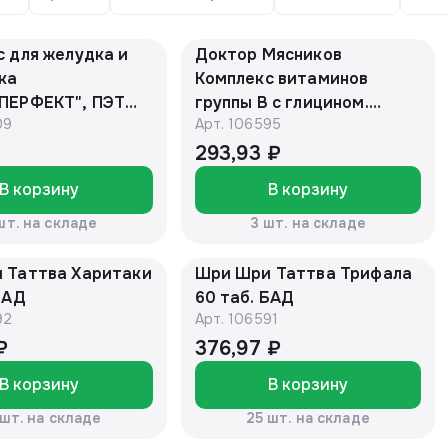
 для желудка и
Доктор Мясников
ка
Комплекс витаминов
ПЕРФЕКТ", ПЭТ
группы В с глицином.
09
Арт.
106595
апс. 0,48 г №60
Работа мозга 600мг №30
тайский нектар"
(БАД)
293,93 ₽
В корзину
В корзину
шт. на складе
3 шт. на складе
 Таттва Харитаки
Шри Шри Таттва Трифала
БАД
60 таб. БАД
92
Арт.
106591
₽
376,97 ₽
В корзину
В корзину
 шт. на складе
25 шт. на складе