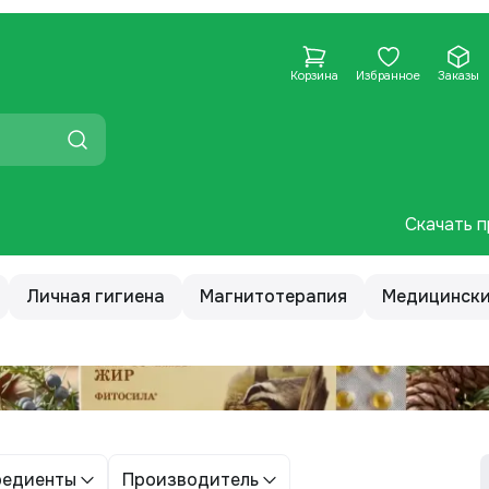
Корзина
Избранное
Заказы
Скачать п
Личная гигиена
Магнитотерапия
Медицински
редиенты
Производитель