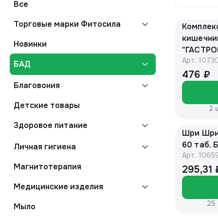
Все
Торговые марки Фитосила
Комплекс
кишечни
Новинки
"ГАСТРО
Арт.
1073
банка, к
БАД
БАД "Ал
476 ₽
Благовония
Детские товары
2 
Здоровое питание
Шри Шри
60 таб. 
Личная гигиена
Арт.
1065
Магнитотерапия
295,31 
Медицинские изделия
25
Мыло