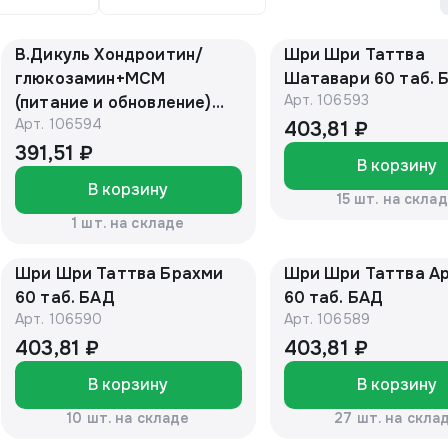
В.Дикуль Хондроитин/
Шри Шри Таттва
глюкозамин+МСМ
Шатавари 60 таб. 
Арт.
106593
(питание и обновление)
Арт.
106594
975мг №30 (БАД)
403,81 ₽
391,51 ₽
В корзину
В корзину
15 шт. на скла
1 шт. на складе
Шри Шри Таттва Брахми
Шри Шри Таттва А
60 таб. БАД
60 таб. БАД
Арт.
106590
Арт.
106589
403,81 ₽
403,81 ₽
В корзину
В корзину
10 шт. на складе
27 шт. на скла