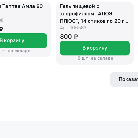
 Таттва Амла 60
Гель пищевой с
Д
хлорофиллом "АЛОЭ
88
ПЛЮС", 14 стиков по 20 г
Арт.
106583
(Детокс для похудения и
 ₽
очищения) "Алтайский
800 ₽
В корзину
нектар" БАД
В корзину
 шт. на складе
19 шт. на складе
Показа