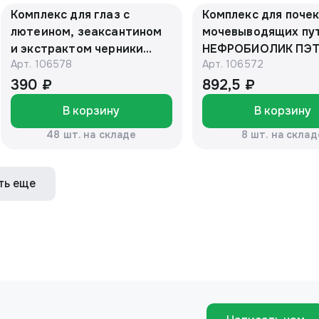
Комплекс для глаз с
Комплекс для почек
лютеином, зеаксантином
мочевыводящих пу
и экстрактом черники
НЕФРОБИОЛИК ПЭТ банка,
Арт.
106578
Арт.
106572
ВИТАМИР таб. №3 Vision
капс. 0,5 г №120 Б
Forte БАД Квадрат-С
"Алтайский нектар
390 ₽
892,5 ₽
В корзину
В корзину
48 шт. на складе
8 шт. на склад
ть еще