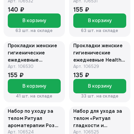
Арт.
106532
Арт.
106531
ночные Healthy you,
дневные Healthy
7 шт
you, 7 шт
140 ₽
155 ₽
В корзину
В корзину
63 шт. на складе
63 шт. на складе
Прокладки женские
Прокладки женские
гигиенические
гигиенические
ежедневные
ежедневные Healthy
Арт.
106530
Арт.
106529
удлиненные Healthy
you, 20 шт
you, 20 шт
155 ₽
135 ₽
В корзину
В корзину
41 шт. на складе
33 шт. на складе
Набор по уходу за
Набор для ухода за
телом Ритуал
телом «Ритуал
ароматерапии Роза-
гладкости и
Арт.
106524
Арт.
106525
Жасмин» Гель-масло
питания» Сакская