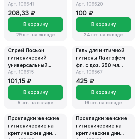
Арт.
106641
Арт.
106620
сухой и
400 мл
чувствительной
208,33 ₽
100 ₽
кожи 200 мл
В корзину
В корзину
29 шт. на складе
34 шт. на складе
Спрей Лосьон
Гель для интимной
гигиенический
гигиены Лактофем
универсальный
фл. с доз. 250 мл
Арт.
106615
Арт.
106567
товарного знака
"Алтайский нектар"
"Умная помощь" 15
101,15 ₽
425 ₽
мл
В корзину
В корзину
5 шт. на складе
16 шт. на складе
Прокладки женские
Прокладки женские
гигиенические на
гигиенические на
критические дни
критические дни