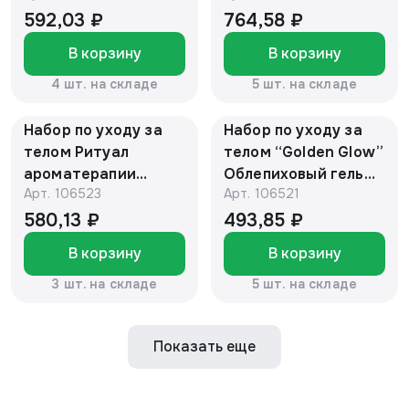
для душа Роза-
соль Recovery 650 г,
592,03 ₽
764,58 ₽
Жасмин
скраб для тела
В корзину
В корзину
450мл,баттер-мусс
Recovery 250
для тела Роза-
мл,крем для рук,
4 шт. на складе
5 шт. на складе
Жасмин 150 мл
коленей, локтей,
пяток Recovery, 250
Набор по уходу за
Набор по уходу за
мл
телом Ритуал
телом “Golden Glow”
ароматерапии
Облепиховый гель
Арт.
106523
Арт.
106521
Сантал-
для душа с
Ветивер»Гель-масло
ферментами ржи
580,13 ₽
493,85 ₽
для душа Сантал-
470мл,баттер-мусс
В корзину
В корзину
Ветивер 450мл,
для тела Розовое
баттер-мусс для
дерево -Литсея
3 шт. на складе
5 шт. на складе
тела Корица-
Кубеба,с золот 9236
Кардамон, 150мл
Показать еще
9205