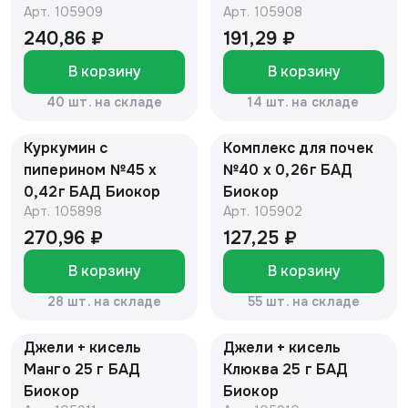
Арт.
105909
Арт.
105908
240,86 ₽
191,29 ₽
В корзину
В корзину
40 шт. на складе
14 шт. на складе
Куркумин с
Комплекс для почек
пиперином №45 х
№40 х 0,26г БАД
0,42г БАД Биокор
Биокор
Арт.
105898
Арт.
105902
270,96 ₽
127,25 ₽
В корзину
В корзину
28 шт. на складе
55 шт. на складе
Джели + кисель
Джели + кисель
Манго 25 г БАД
Клюква 25 г БАД
Биокор
Биокор