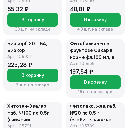
Арт.
105911
Арт.
105910
55,32 ₽
48,81 ₽
В корзину
В корзину
33 шт. на складе
49 шт. на складе
Биосорб 30 г БАД
Фитобальзам на
Биокор
фруктозе Сахар в
Арт.
105901
норме фл.100 мл, в
Арт.
105858
инд. уп. БАД
223,28 ₽
"Алтайский нектар"
197,54 ₽
В корзину
В корзину
7 шт. на складе
15 шт. на складе
Хитозан-Эвалар,
Фитолакс, жев.таб.
таб. №100 по 0.5г
№20 по 0.5 г
(снижение
(слабительное на
Арт.
105791
Арт.
105789
холестерина,
основе фруктов)