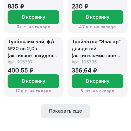
контроль веса) БАД
Эвалар БАД
835 ₽
230 ₽
В корзину
В корзину
6 шт. на складе
47 шт. на складе
Турбослим чай, ф/п
Тройчатка "Эвалар"
№20 по 2,0 г
для детей
(активное похудение
(антигельминтное
Арт.
105787
Арт.
105785
через очищение)
средстство), саше
Эвалар БАД
№10 по 3,6 г БАД
400,55 ₽
356,64 ₽
В корзину
В корзину
17 шт. на складе
8 шт. на складе
Показать еще