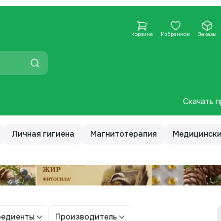
Корзина
Избранное
Заказы
Скачать п
Личная гигиена
Магнитотерапия
Медицински
редиенты
Производитель