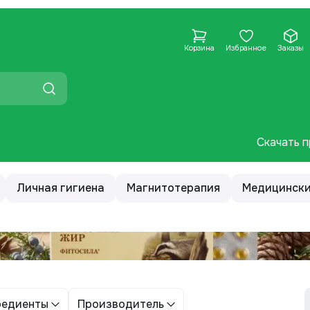
Корзина
Избранное
Заказы
Скачать п
Личная гигиена
Магнитотерапия
Медицински
редиенты
Производитель