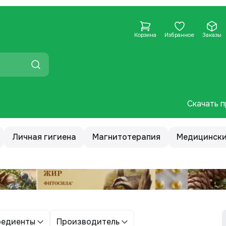
Корзина
Избранное
Заказы
Скачать п
Личная гигиена
Магнитотерапия
Медицински
редиенты
Производитель