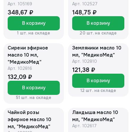
Арт.
105169
Арт.
102527
тропической) 10 мл,
"МедикоМед®"
348,67 ₽
148,75 ₽
В корзину
В корзину
1 шт. на складе
20 шт. на складе
Сирени эфирное
Земляники масло 10
масло 10 мл,
мл, "МедикоМед"
Арт.
102810
"МедикоМед"
Арт.
102816
121,38 ₽
132,09 ₽
В корзину
В корзину
12 шт. на складе
51 шт. на складе
Чайной розы
Ландыша масло 10
эфирное масло 10
мл, "МедикоМед"
Арт.
102617
мл, "МедикоМед"