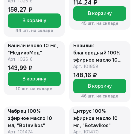
Арт.
102618
114,24 ₽
158,27 ₽
В корзину
В корзину
45 шт. на складе
44 шт. на складе
Ванили масло 10 мл,
Базилик
"МедикоМед"
благородный 100%
Арт.
102616
эфирное масло 10
Арт.
101859
мл, "Botavikos"
143,99 ₽
148,16 ₽
В корзину
В корзину
10 шт. на складе
46 шт. на складе
Чабрец 100%
Цитрус 100%
эфирное масло 10
эфирное масло 10
мл, "Botavikos"
мл, "Botavikos"
Арт.
101474
Арт.
101470