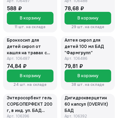
Арт.
106497
Арт.
106488
"Фармгрупп"
588 ₽
78,68 ₽
В корзину
В корзину
11 шт. на складе
29 шт. на складе
Бронхосип для
Алтея сироп для
детей сироп от
детей 100 мл БАД
кашля на травах с
"Фармгрупп"
Арт.
106487
Арт.
106486
подорожником и
чабрецом, 100 мл
74,84 ₽
79,81 ₽
БАД "Фармгрупп"
В корзину
В корзину
24 шт. на складе
38 шт. на складе
Энтеросорбент гель
Дигидрокверцетин
СОРБОПЕРФЕКТ 200
60 капсул (OVERVit)
г, в инд. уп. БАД
БАД
Арт.
106396
Арт.
106392
"Алтайский нектар"