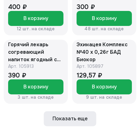
400 ₽
300 ₽
В корзину
В корзину
12 шт. на складе
48 шт. на складе
Горячий лекарь
Эхинацея Комплекс
согревающий
№40 х 0,26г БАД
напиток ягодный с
Биокор
Арт.
105913
Арт.
105897
медом 10 стиков по
25 г БАД "Алтайский
390 ₽
129,57 ₽
нектар"
В корзину
В корзину
3 шт. на складе
9 шт. на складе
Показать еще