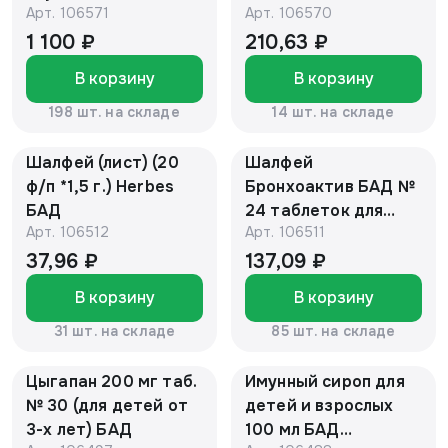
Арт.
106571
Арт.
106570
(коробочка)
инд. уп. (новый
дизайн) "Алтайский
1 100 ₽
210,63 ₽
нектар БАД
В корзину
В корзину
198 шт. на складе
14 шт. на складе
Шалфей (лист) (20
Шалфей
ф/п *1,5 г.) Herbes
Бронхоактив БАД №
БАД
24 таблеток для
Арт.
106512
Арт.
106511
рассасывания х 960
мг "Квадрат-С"
37,96 ₽
137,09 ₽
В корзину
В корзину
31 шт. на складе
85 шт. на складе
Цыгапан 200 мг таб.
Имунный сироп для
№ 30 (для детей от
детей и взрослых
3-х лет) БАД
100 мл БАД