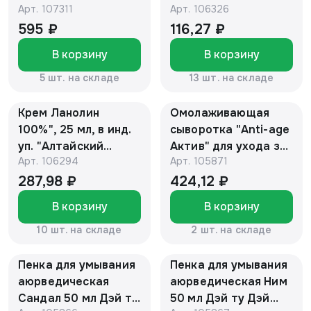
Арт.
107311
Арт.
106326
глюкозамином и
Дневной
МСМ, банка 150 мл
увлажняющий 50 г
595 ₽
116,27 ₽
"Алтайский нектар"
В корзину
В корзину
5 шт. на складе
13 шт. на складе
Крем Ланолин
Омолаживающая
100%", 25 мл, в инд.
сыворотка "Anti-age
уп. "Алтайский
Актив" для ухода за
Арт.
106294
Арт.
105871
нектар"
кожей лица и шеи
"Florans De Lux"
287,98 ₽
424,12 ₽
30мл
В корзину
В корзину
10 шт. на складе
2 шт. на складе
Пенка для умывания
Пенка для умывания
аюрведическая
аюрведическая Ним
Сандал 50 мл Дэй ту
50 мл Дэй ту Дэй