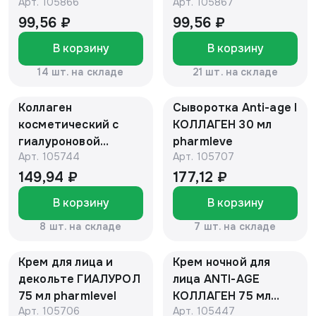
Арт.
105866
Арт.
105867
Дэй Кэр
Кэр
99,56 ₽
99,56 ₽
В корзину
В корзину
14 шт. на складе
21 шт. на складе
Коллаген
Сыворотка Anti-age l
косметический с
КОЛЛАГЕН 30 мл
гиалуроновой
pharmleve
Арт.
105744
Арт.
105707
кислотой гель для
тела банка 50 мл
149,94 ₽
177,12 ₽
В корзину
В корзину
8 шт. на складе
7 шт. на складе
Крем для лица и
Крем ночной для
декольте ГИАЛУРОЛ
лица ANTI-AGE
75 мл pharmlevel
КОЛЛАГЕН 75 мл
Арт.
105706
Арт.
105447
pharmlevel