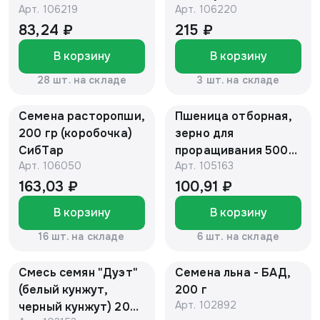
Арт.
106219
Арт.
106220
83,24 ₽
215 ₽
В корзину
В корзину
28 шт. на складе
3 шт. на складе
Семена расторопши,
Пшеница отборная,
200 гр (коробочка)
зерно для
СибТар
проращивания 500гр
Арт.
106050
Арт.
105163
пачка Образ Жизни
**
163,03 ₽
100,91 ₽
В корзину
В корзину
16 шт. на складе
6 шт. на складе
Смесь семян "Дуэт"
Семена льна - БАД,
(белый кунжут,
200 г
Арт.
102892
черный кунжут) 200