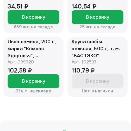
Здоровья"
34,51 ₽
140,54 ₽
В корзину
В корзину
659 шт. на складе
25 шт. на складе
Льна семена, 200 г,
Крупа полбы
марка "Компас
цельная, 500 г, т. м.
Здоровья",
"ВАСТЭКО"
Арт.
099920
Арт.
102533
коробочка
102,58 ₽
110,79 ₽
В корзину
В корзину
31 шт. на складе
Нет в наличии