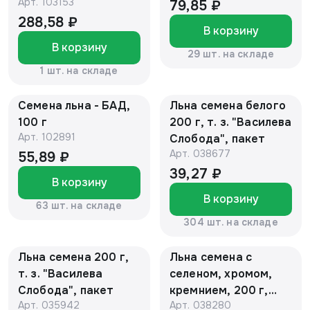
Арт.
103153
г, ТМ "Древо Жизни"
79,85 ₽
288,58 ₽
В корзину
В корзину
29 шт. на складе
1 шт. на складе
Семена льна - БАД,
Льна семена белого
100 г
200 г, т. з. "Василева
Арт.
102891
Слобода", пакет
Арт.
038677
55,89 ₽
39,27 ₽
В корзину
В корзину
63 шт. на складе
304 шт. на складе
Льна семена 200 г,
Льна семена с
т. з. "Василева
селеном, хромом,
Слобода", пакет
кремнием, 200 г,
Арт.
035942
Арт.
038280
марка "Компас