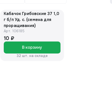
Кабачок Грибовские 37 1,0
г б/п Уд. с. (семена для
проращивания)
Арт.
106185
10 ₽
В корзину
32 шт. на складе