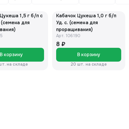
Цукеша 1,5 г б/п с
Кабачок Цукеша 1,0 г б/п
 (семена для
Уд. с. (семена для
вания)
проращивания)
65
Арт.
106190
8 ₽
В корзину
В корзину
шт. на складе
20 шт. на складе