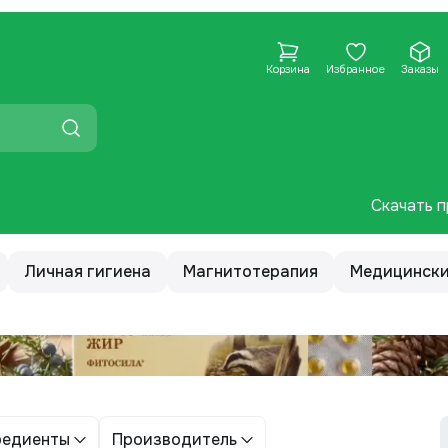
Корзина
Избранное
Заказы
Скачать п
Личная гигиена
Магнитотерапия
Медицински
редиенты
Производитель