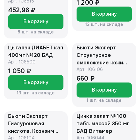
Арт.
106515
1 200 ₽
452,96 ₽
В корзину
В корзину
13 шт. на складе
8 шт. на складе
Цыгапан ДИАБЕТ кап
Бьюти Эксперт
400мг №120 БАД
Структурное
Арт.
106500
омоложение кожи
Арт.
106106
725мг № 30 (БАД)
1 050 ₽
660 ₽
В корзину
В корзину
13 шт. на складе
1 шт. на складе
Бьюти Эксперт
Цинка хелат № 100
Гиалуроновая
табл. массой 350 мг
кислота, Коэнзим
БАД Витамер
Арт.
106104
Арт.
106044
Q10 725мг № 30