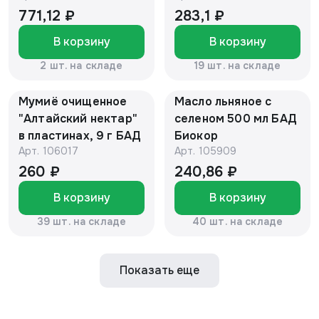
(БАД)
771,12 ₽
283,1 ₽
В корзину
В корзину
2 шт. на складе
19 шт. на складе
Мумиё очищенное
Масло льняное с
"Алтайский нектар"
селеном 500 мл БАД
в пластинах, 9 г БАД
Биокор
Арт.
106017
Арт.
105909
260 ₽
240,86 ₽
В корзину
В корзину
39 шт. на складе
40 шт. на складе
Показать еще