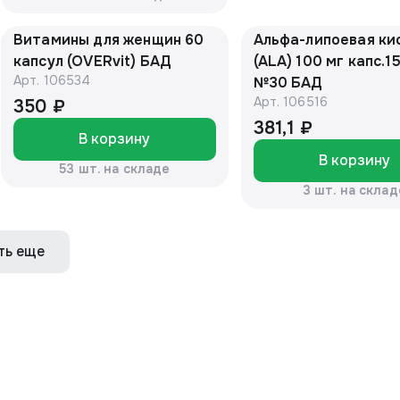
Витамины для женщин 60
Альфа-липоевая ки
капсул (OVERvit) БАД
(ALA) 100 мг капс.
Арт.
106534
№30 БАД
Арт.
106516
350 ₽
381,1 ₽
В корзину
В корзину
53 шт. на складе
3 шт. на склад
ть еще