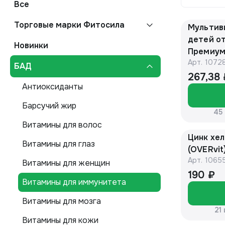
Все
Торговые марки Фитосила
Мультив
детей от
Новинки
Премиум
Арт.
1072
ВИТАМИР
БАД
БАД
267,38
Антиоксиданты
Барсучий жир
45
Витамины для волос
Цинк хел
Витамины для глаз
(OVERvit
Арт.
1065
Витамины для женщин
190 ₽
Витамины для иммунитета
Витамины для мозга
21
Витамины для кожи