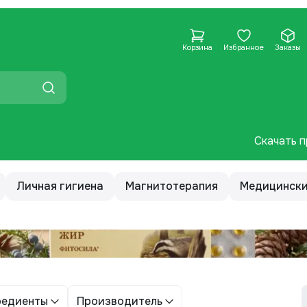
Корзина
Избранное
Заказы
Скачать п
Личная гигиена
Магнитотерапия
Медицински
редиенты
Производитель