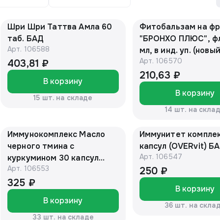
Шри Шри Таттва Амла 60
Фитобальзам на ф
таб. БАД
"БРОНХО ПЛЮС", фл
Арт.
106588
мл, в инд. уп. (новы
Арт.
106570
дизайн) "Алтайски
403,81 ₽
нектар БАД
210,63 ₽
В корзину
В корзину
15 шт. на складе
14 шт. на скла
Иммунокомплекс Масло
Иммунитет комплекс 
черного тмина с
капсул (OVERvit) Б
Арт.
106547
куркумином 30 капсул
Арт.
106553
(OVERvit) БАД
250 ₽
325 ₽
В корзину
В корзину
36 шт. на скла
33 шт. на складе