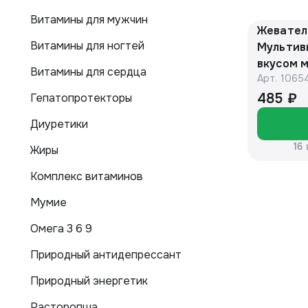
Витамины для мужчин
Жевател
Витамины для ногтей
Мультив
вкусом м
Витамины для сердца
Арт.
1065
60 штук 
485 ₽
Гепатопротекторы
Диуретики
16
Жиры
Комплекс витаминов
Мумие
Омега 3 6 9
Природный антидепрессант
Природный энергетик
Расторопша