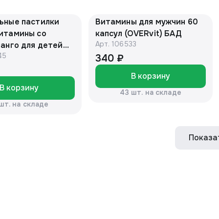
ьные пастилки
Витамины для мужчин 60
итамины со
капсул (OVERvit) БАД
Арт.
106533
анго для детей
45
(OVERVit) БАД
340 ₽
В корзину
В корзину
43 шт. на складе
 шт. на складе
Показа