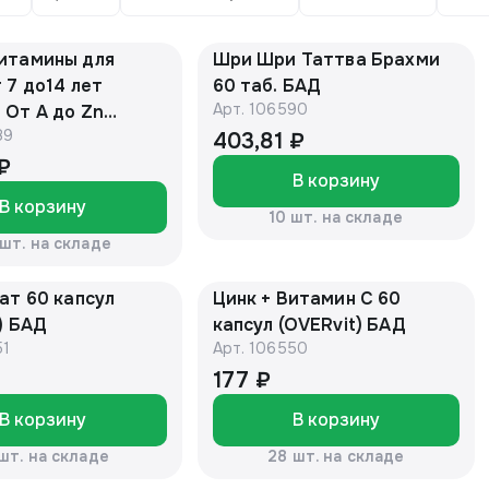
итамины для
Шри Шри Таттва Брахми
 7 до14 лет
60 таб. БАД
Арт.
106590
 От А до Zn
89
 жев.таб. №36
403,81 ₽
 ₽
В корзину
В корзину
10 шт. на складе
 шт. на складе
ат 60 капсул
Цинк + Витамин С 60
) БАД
капсул (OVERvit) БАД
51
Арт.
106550
177 ₽
В корзину
В корзину
 шт. на складе
28 шт. на складе