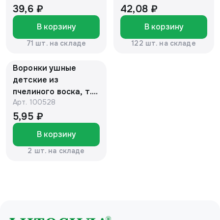
39,6 ₽
42,08 ₽
В корзину
В корзину
71 шт. на складе
122 шт. на складе
Воронки ушные
детские из
пчелиного воска, т.
Арт.
100528
м. "Фито Медицина",
2 шт. ** СРОК до
5,95 ₽
09,2026
В корзину
2 шт. на складе