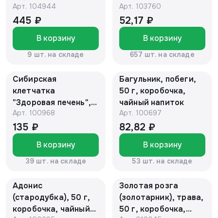
Арт.
104944
Арт.
103760
" (60 кап*0,5 гр.)
(коробочка)
марка "Алтаведъ"
445 ₽
52,17 ₽
В корзину
В корзину
9 шт. на складе
657 шт. на складе
Сибирская
Багульник, побеги,
клетчатка
50 г, коробочка,
"Здоровая печень",
чайный напиток
Арт.
100968
Арт.
100697
170 г
135 ₽
82,82 ₽
В корзину
В корзину
39 шт. на складе
53 шт. на складе
Адонис
Золотая розга
(стародубка), 50 г,
(золотарник), трава,
коробочка, чайный
50 г, коробочка,