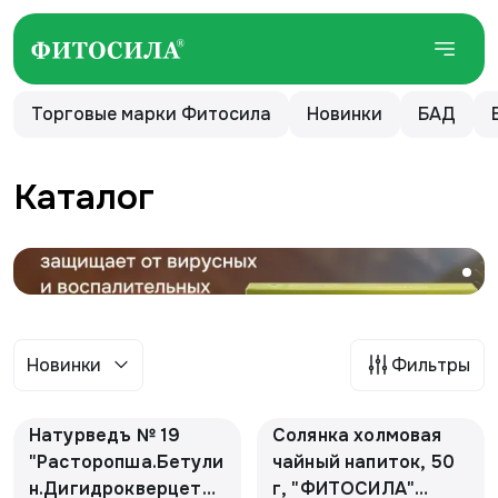
Торговые марки Фитосила
Новинки
БАД
Каталог
Новинки
Фильтры
Натурведъ № 19
Солянка холмовая
"Расторопша.Бетули
чайный напиток, 50
н.Дигидрокверцетин
г, "ФИТОСИЛА"