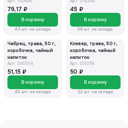
Арт.
100695
Арт.
019245
напиток
чайный напиток
79,17 ₽
45 ₽
В корзину
В корзину
43 шт. на складе
59 шт. на складе
Чабрец, трава, 50 г,
Клевер, трава, 50 г,
коробочка, чайный
коробочка, чайный
напиток
напиток
Арт.
040014
Арт.
031378
51,15 ₽
50 ₽
В корзину
В корзину
40 шт. на складе
22 шт. на складе