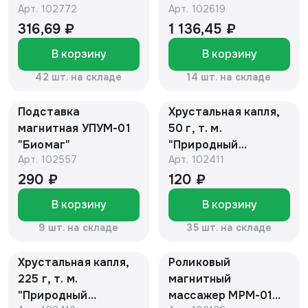
Арт.
102772
Арт.
102619
Кузнецова
316,69 ₽
1 136,45 ₽
В корзину
В корзину
42 шт. на складе
14 шт. на складе
Подставка
Хрустальная капля,
магнитная УПУМ-01
50 г, т. м.
"Биомаг"
"Природный
Арт.
102557
Арт.
102411
целитель"
290 ₽
120 ₽
В корзину
В корзину
9 шт. на складе
35 шт. на складе
Хрустальная капля,
Роликовый
225 г, т. м.
магнитный
"Природный
массажер МРМ-01