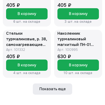
ССТА-01-05
ССТА-01-05
405 ₽
405 ₽
"Биомаг" (Белые)
"Биомаг" (Белые)
В корзину
В корзину
6 шт. на складе
3 шт. на складе
Стельки
Наколенник
турмалиновые, р. 38,
турмалиновый
самонагревающиеся
магнитный ПН-01
Арт.
101332
Арт.
100995
антибактериальные
"Биомаг"
ССТА-01-05
405 ₽
630 ₽
"Биомаг" (Белые)
В корзину
В корзину
4 шт. на складе
10 шт. на складе
Показать еще