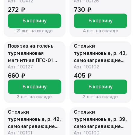
Арт.
102412
Арт.
102126
целитель"
"Биомаг"
272 ₽
730 ₽
В корзину
В корзину
21 шт. на складе
4 шт. на складе
Повязка на голень
Стельки
турмалиновая
турмалиновые, р. 43,
магнитная ПГС-01
самонагревающиеся
Арт.
102127
Арт.
102102
"Биомаг"
антибактериальные
ССТА-01-05
660 ₽
405 ₽
"Биомаг"(Белые)
В корзину
В корзину
3 шт. на складе
3 шт. на складе
Стельки
Стельки
турмалиновые, р. 42,
турмалиновые, р. 39,
самонагревающиеся
самонагревающиеся
Арт.
102101
Арт.
102100
антибактериальные
антибактериальные